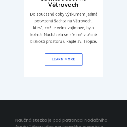
Větrovech
Do současné doby výzkumem jediná
potvrzená šachta na Větrovech,
která, což je velmi zajímavé, byla
kolmá. Nacházela se zřejmě v těsné
blízkosti prostoru u kaple sv. Trojice.
LEARN MORE
Naučná stezka je pod patronací Nadačního
fondu Táborského soukromého gymnázia.