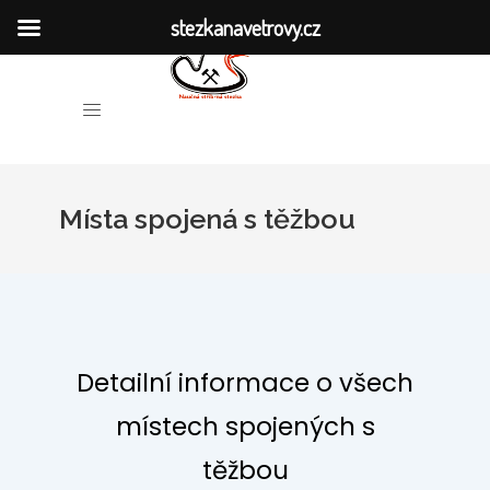
stezkanavetrovy.cz
HISTORIE DOLŮ
O NAUČNÉ STEZCE
Místa spojená s těžbou
MÍSTA SPOJENÁ S TĚŽBOU
VĚTROVSKÁ KRONIKA
PUBLIKACE
VÝZKUM
Detailní informace o všech
místech spojených s
těžbou