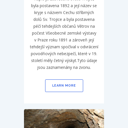
byla postavena 1892 a její název se
kryje s názvem Cechu stříbrných
dolů Sv. Trojice a byla postavena
péčí tehdejších občanů Větrov na
počest Všeobecné zemské výstavy
v Praze roku 1891 a zároveň její
tehdejší význam spočíval v odvrácení
povodňových nebezpečí, které v 19.
století měly četný výskyt.Tyto údaje
jsou zaznamenány na zvonu.
LEARN MORE