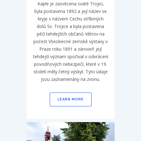
Kaple je zasvěcena svaté Trojici,
byla postavena 1892 a její název se
kryje s názvem Cechu stříbrných
dolů Sv. Trojice a byla postavena
péčí tehdejších občanů Větrov na
počest Všeobecné zemské výstavy v
Praze roku 1891 a zároveň její
tehdejší význam spočíval v odvrácení
povodňových nebezpečí, které v 19.
století měly četný výskyt. Tyto údaje
jsou zaznamenány na zvonu.
LEARN MORE