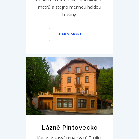
metrů a stejnojmennou haldou
hlušiny.
LEARN MORE
Lázně Pintovecké
Kaple je zasvěcena svaté Trojici,