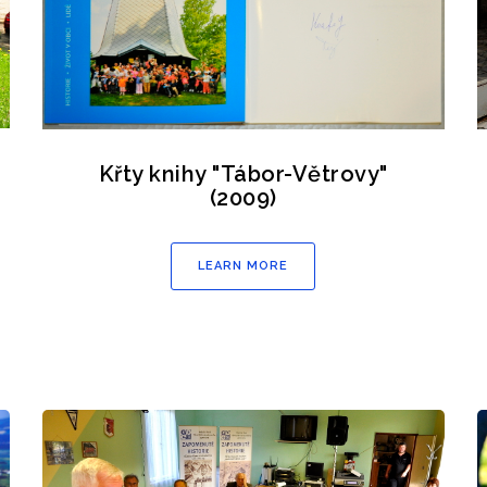
Křty knihy "Tábor-Větrovy"
(2009)
LEARN MORE