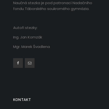
Naučná stezka je pod patronací Nadačního
fondu Táborského soukromého gymnázia.
Autoři stezky:
Ing. Jan Komzák
Mgr. Marek Švadlena
KONTAKT