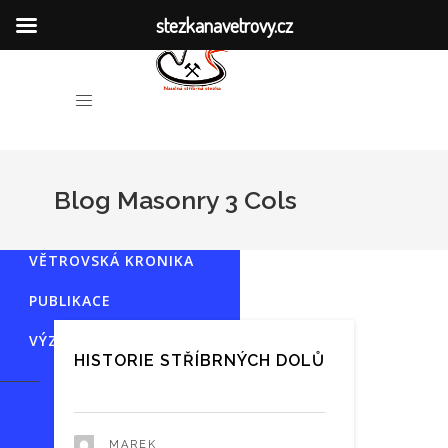
stezkanavetrovy.cz
HISTORIE DOLŮ
O NAUČNÉ STEZCE
Blog Masonry 3 Cols
MÍSTA SPOJENÁ S TĚŽBOU
VĚTROVSKÁ KRONIKA
PUBLIKACE
VÝZKUM
HISTORIE STŘÍBRNÝCH DOLŮ
MAREK