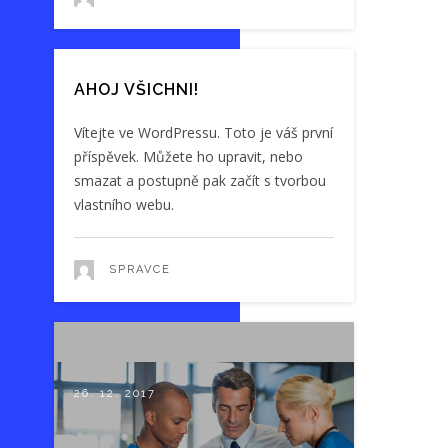
AHOJ VŠICHNI!
Vítejte ve WordPressu. Toto je váš první
příspěvek. Můžete ho upravit, nebo
smazat a postupně pak začít s tvorbou
vlastního webu.
SPRAVCE
26. 12. 2017