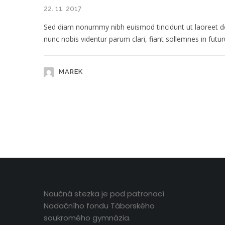
22. 11. 2017
Sed diam nonummy nibh euismod tincidunt ut laoreet dol
nunc nobis videntur parum clari, fiant sollemnes in futu
MAREK
Naučná stezka je pod patronací
Nadačního fondu Táborského
soukromého gymnázia.