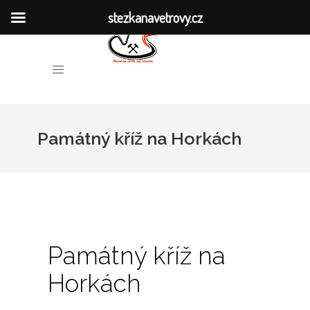
stezkanavetrovy.cz
HISTORIE DOLŮ
O NAUČNÉ STEZCE
Památný kříž na Horkách
MÍSTA SPOJENÁ S TĚŽBOU
VĚTROVSKÁ KRONIKA
PUBLIKACE
VÝZKUM
Památný kříž na
Horkách