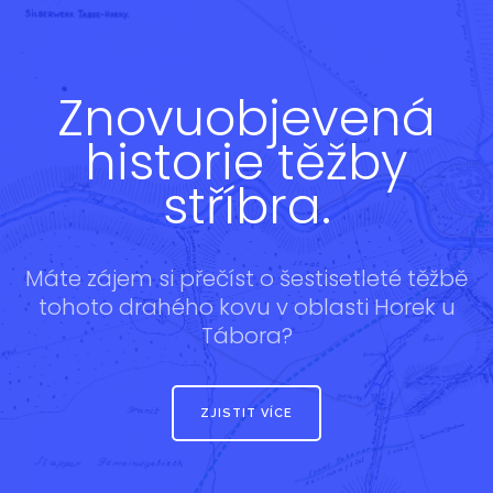
Znovuobjevená
historie těžby
stříbra.
Máte zájem si přečíst o šestisetleté těžbě
tohoto drahého kovu v oblasti Horek u
Tábora?
ZJISTIT VÍCE