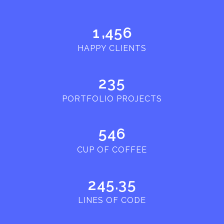
,
1
4
5
6
HAPPY CLIENTS
2
3
5
PORTFOLIO PROJECTS
5
4
6
CUP OF COFFEE
.
2
4
5
3
5
LINES OF CODE