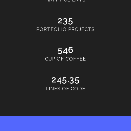
2
3
5
PORTFOLIO PROJECTS
5
4
6
CUP OF COFFEE
.
2
4
5
3
5
LINES OF CODE