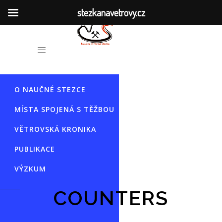
stezkanavetrovy.cz
HISTORIE DOLŮ
O NAUČNÉ STEZCE
MÍSTA SPOJENÁ S TĚŽBOU
VĚTROVSKÁ KRONIKA
PUBLIKACE
VÝZKUM
COUNTERS