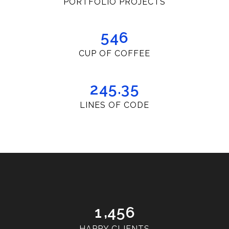
PORTFOLIO PROJECTS
5
4
6
CUP OF COFFEE
.
2
4
5
3
5
LINES OF CODE
,
1
4
5
6
HAPPY CLIENTS