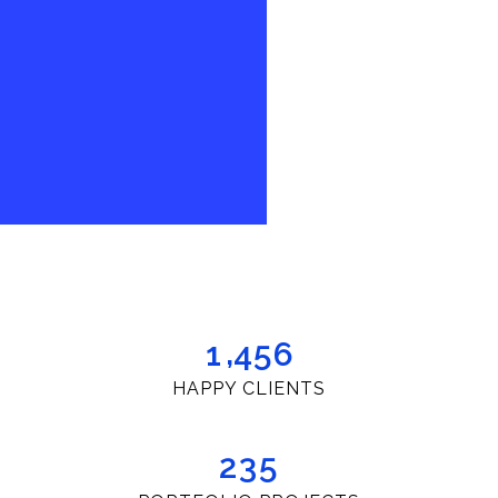
,
1
4
5
6
HAPPY CLIENTS
2
3
5