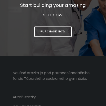
Start building your amazing
site now.
PURCHASE NOW
Naučná stezka je pod patronací Nadačního
fondu Táborského soukromého gymnázia.
Autoři stezky: