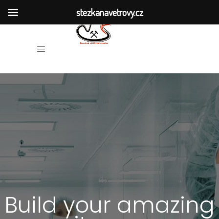
stezkanavetrovy.cz
HISTORIE DOLŮ
O NAUČNÉ STEZCE
MÍSTA SPOJENÁ S TĚŽBOU
VĚTROVSKÁ KRONIKA
PUBLIKACE
VÝZKUM
Build your amazing