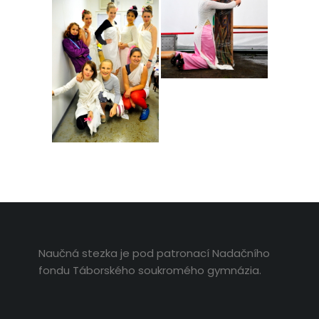
Naučná stezka je pod patronací Nadačního
fondu Táborského soukromého gymnázia.