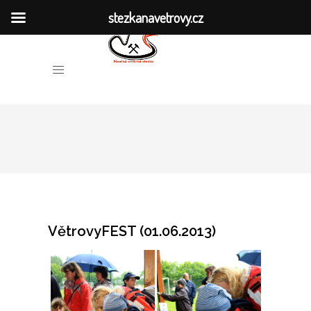
stezkanavetrovy.cz
HISTORIE DOLŮ
O NAUČNÉ STEZCE
MÍSTA SPOJENÁ S TĚŽBOU
VĚTROVSKÁ KRONIKA
PUBLIKACE
VětrovyFEST (01.06.2013)
VÝZKUM